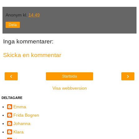
Anonym
kl.
14:49
Dela
Inga kommentarer:
Skicka en kommentar
‹
›
Startsida
Visa webbversion
DELTAGARE
Emma
Frida Bogren
Johanna
Klara