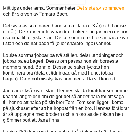
Mitt tips under temat Sommar heter
Det sista av sommaren
och är skriven av Tamara Bach.
Det sista av sommaren handlar om Jana (13 år) och Louise
(17 år). De känner inte varandra i bokens början men de bor
i samma lilla Tyska stad. Det är sommar och de är båda kvar
i stan och de har båda få (eller snarare inga) vänner.
Louise sommarjobbar på två ställen, delar ut tidningar och
jobbar på ett bageri. Dessutom passar hon sin bortresta
mormors hund, Bonnie. Dessa tre saker lyckas hon
kombinera bra (dela ut tidningar, gå med hund, jobba
bageri). Däremot misslyckas hon med att ta sitt körkort.
Jana är också kvar i stan. Hennes skilda föräldrar ser henne
knappt längre och om de gör det så är det bara för att säga
till henne att hälsa på sin bror Tom. Tom som ligger i koma
på sjukhuset efter att ha hoppat från en bro. Hennes föräldrar
är så upptagna med brodern och sin oro att de nästan helt
glömmer bort att Jana finns.
Louise föräldrar som bara jobbar (på sjukhuset där Janas