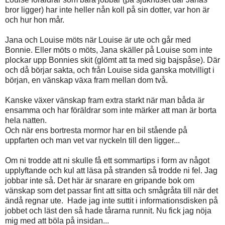
bror ligger) har inte heller nån koll på sin dotter, var hon är
och hur hon mår.
Jana och Louise möts när Louise är ute och går med
Bonnie. Eller möts o möts, Jana skäller på Louise som inte
plockar upp Bonnies skit (glömt att ta med sig bajspåse). Där
och då börjar sakta, och från Louise sida ganska motvilligt i
början, en vänskap växa fram mellan dom två.
Kanske växer vänskap fram extra starkt när man båda är
ensamma och har föräldrar som inte märker att man är borta
hela natten.
Och när ens bortresta mormor har en bil stående på
uppfarten och man vet var nyckeln till den ligger...
Om ni trodde att ni skulle få ett sommartips i form av något
upplyftande och kul att läsa på stranden så trodde ni fel. Jag
jobbar inte så. Det här är snarare en gripande bok om
vänskap som det passar fint att sitta och smågråta till när det
ändå regnar ute. Hade jag inte suttit i informationsdisken på
jobbet och läst den så hade tårarna runnit. Nu fick jag nöja
mig med att böla på insidan...