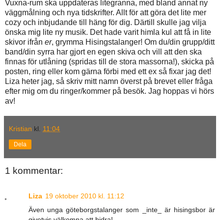
Vuxna-rum ska uppdateras litegranna, med bland annat ny
väggmålning och nya tidskrifter. Allt för att göra det lite mer
cozy och inbjudande till häng för dig. Därtill skulle jag vilja
önska mig lite ny musik. Det hade varit himla kul att få in lite
skivor ifrån
er
, grymma Hisingstalanger! Om du/din grupp/ditt
band/din syrra har gjort en egen skiva och vill att den ska
finnas för utlåning (spridas till de stora massorna!), skicka på
posten, ring eller kom gärna förbi med ett ex så fixar jag det!
Liza heter jag, så skriv mitt namn överst på brevet eller fråga
efter mig om du ringer/kommer på besök. Jag hoppas vi hörs
av!
Kristian
kl.
11:04
Dela
1 kommentar:
Liza
19 oktober 2010 kl. 11:12
Även unga göteborgstalanger som _inte_ är hisingsbor är
givetvis välkomna att bidra!