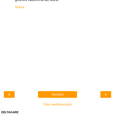
Svara
‹
›
Startsida
Visa webbversion
DELTAGARE