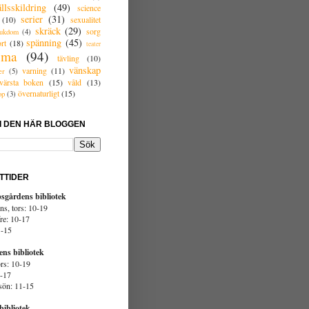
llsskildring
(49)
science
serier
(31)
(10)
sexualitet
skräck
(29)
sorg
jukdom
(4)
spänning
(45)
rt
(18)
teater
ema
(94)
tävling
(10)
vänskap
varning
(11)
er
(5)
värsta boken
(15)
våld
(13)
övernaturligt
(15)
op
(3)
 I DEN HÄR BLOGGEN
TTIDER
sgårdens bibliotek
ns, tors: 10-19
re: 10-17
1-15
ens bibliotek
rs: 10-19
0-17
sön: 11-15
bibliotek