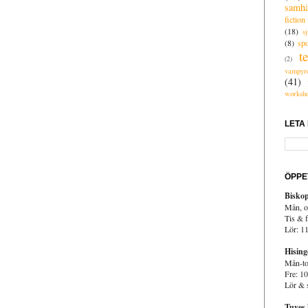
samhä
fiction
(18)
s
(8)
spo
t
(2)
vampyr
(41)
worksh
LETA
ÖPPE
Biskop
Mån, o
Tis & f
Lör: 1
Hising
Mån-to
Fre: 1
Lör & 
Tuves 