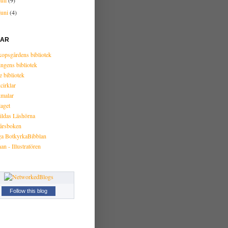
juni
(4)
KAR
kopsgårdens bibliotek
ingens bibliotek
e bibliotek
cirklar
malar
laget
ildas Läshörna
årsboken
a BotkyrkaBibblan
n - Illustratören
Follow this blog