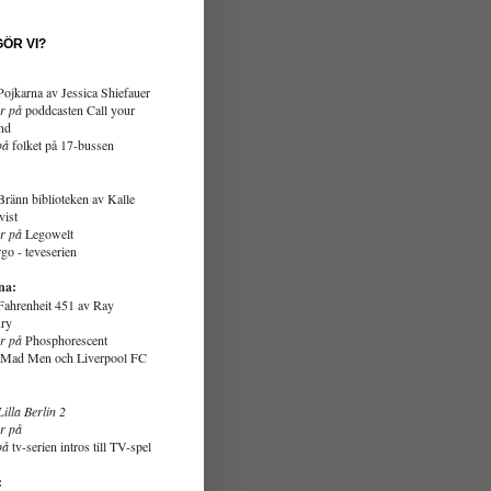
GÖR VI?
Pojkarna av Jessica Shiefauer
r på
poddcasten Call your
end
på
folket på 17-bussen
:
Bränn biblioteken av Kalle
ist
r på
Legowelt
go - teveserien
na:
Fahrenheit 451
av Ray
ry
ar
på
Phosphorescent
Mad Men
och Liverpool FC
illa Berlin 2
r på
på
tv-serien intros till TV-spel
: