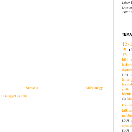
Läser
L
Lyssna
Tittar 
TEM
13-
19-
(
TV-sp
biblio
biskop
depres
(14)
film
framti
Startsida
Äldre inlägg
graffiti
identi
ill inlägget (Atom)
kla
(3)
krimina
lättläs
mobbn
(50)
prostitu
(30)