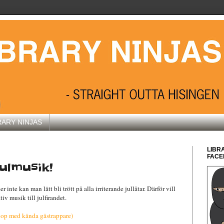
RARY NINJAS
LIBR
FACE
julmusik!
r inte kan man lätt bli trött på alla irriterande jullåtar. Därför vill
tiv musik till julfirandet.
op med kända gästrappare)