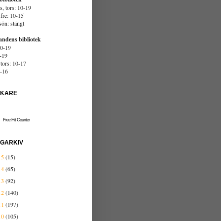
s, tors: 10-19
fre: 10-15
sön: stängt
andens bibliotek
0-19
2-19
tors: 10-17
0-16
ÖKARE
Free Hit Counter
GARKIV
15
(15)
14
(65)
13
(92)
12
(140)
11
(197)
10
(105)