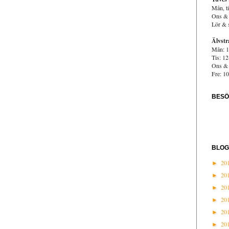
Mån, ti
Ons & 
Lör & 
Älvstr
Mån: 1
Tis: 1
Ons & 
Fre: 1
BES
BLOG
20
►
20
►
20
►
20
►
20
►
20
►