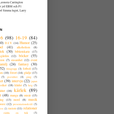
eonora Carrington
r på
EBM och P1
på
Simma lugnt, Larry
AN
16
(98)
16-19
(84)
40)
Humor
(25)
D.I.Y.
(14)
el
(41)
alkoholism
(8)
tek
(30)
bibliotekarie
(17)
böcker
(55)
sgården
(12)
sion
(7)
ensamhet
(12)
event
familj
(24)
fantasy
(30)
(52)
fotboll
(17)
filmgrupp
(3)
den
(10)
förort
(14)
glädje
(17)
(5)
graviditet
(4)
gäng
(5)
tet
(39)
intervju
(22)
japan
ssiker
(18)
kläder
(7)
krig
(5)
kärlek
(89)
litet
(16)
t
(48)
manga
(8)
misär
(15)
musik
ing
(13)
mord
(8)
poesi
(12)
presentationskväll
(5)
relationer
rasism
(11)
tion
(2)
rädda en bok
(5)