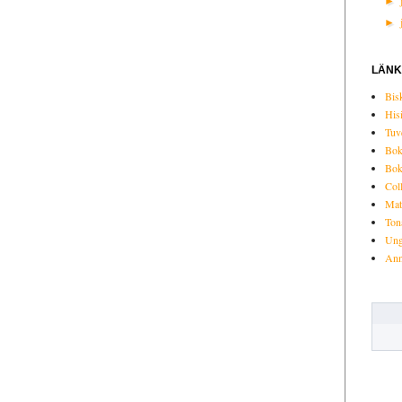
►
►
LÄN
Bis
His
Tuv
Bok
Bok
Col
Mat
Ton
Ung
Anna